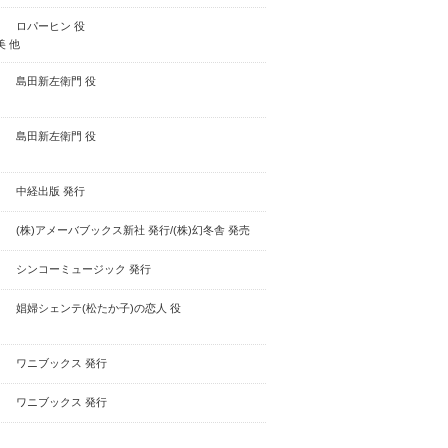
ロパーヒン 役
 他
島田新左衛門 役
島田新左衛門 役
中経出版 発行
(株)アメーバブックス新社 発行/(株)幻冬舎 発売
シンコーミュージック 発行
娼婦シェンテ(松たか子)の恋人 役
ワニブックス 発行
ワニブックス 発行