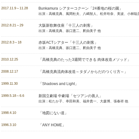
2017.11.9～11.28
Bunkamura シアターコクーン
「24番地の桜の園」
出演：高橋克典、風間杜夫、八嶋智人、松井玲奈、美波、小林聡美
2012.8.21～29
大阪新歌舞伎座
「十三人の刺客」
出演：高橋克典、坂口憲二、釈由美子 他
2012.8.3～18
赤坂ACTシアター
「十三人の刺客」
出演：高橋克典、坂口憲二、釈由美子 他
2010.12.25
「高橋克典のたった3週間でできる 肉体改造メソッド」
2008.12.17
「高橋克典流肉体改造～タダノからだのつくり方～」
1999.11.30
「Shadows and Light」
1999.5.18～6.6
新国立劇場 中劇場
「セツアンの善人」
出演：松たか子、串田和美、福井貴一、大森博、張春祥 他
1998.4.10
「地図にない道」
1996.3.10
「ANY HOME」