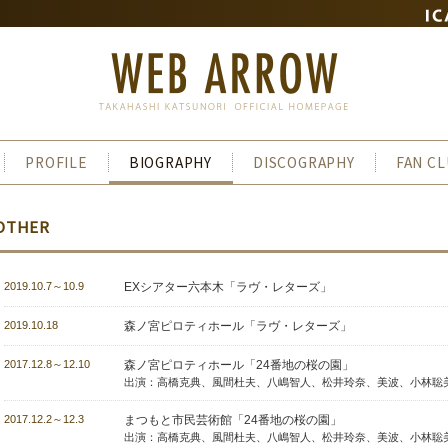
PROFILE
BIOGRAPHY
DISCOGRAPHY
FAN C
OTHER
2019.10.7～10.9
EXシアター六本木
「ラヴ・レターズ」
2019.10.18
森ノ宮ピロティホール
「ラヴ・レターズ」
2017.12.8～12.10
森ノ宮ピロティホール
「24番地の桜の園」
出演：高橋克典、風間杜夫、八嶋智人、松井玲奈、美波、小林聡美
2017.12.2～12.3
まつもと市民芸術館
「24番地の桜の園」
出演：高橋克典、風間杜夫、八嶋智人、松井玲奈、美波、小林聡美