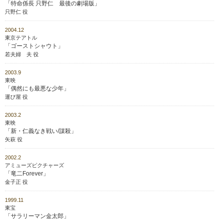
「特命係長 只野仁 最後の劇場版」
只野仁 役
2004.12
東京テアトル
「ゴーストシャウト」
若夫婦 夫 役
2003.9
東映
「偶然にも最悪な少年」
運び屋 役
2003.2
東映
「新・仁義なき戦い/謀殺」
矢萩 役
2002.2
アミューズピクチャーズ
「竜二Forever」
金子正 役
1999.11
東宝
「サラリーマン金太郎」