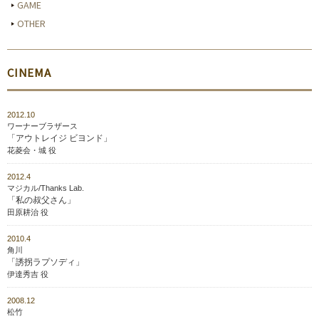
GAME
OTHER
CINEMA
2012.10
ワーナーブラザース
「アウトレイジ ビヨンド」
花菱会・城 役
2012.4
マジカル/Thanks Lab.
「私の叔父さん」
田原耕治 役
2010.4
角川
「誘拐ラプソディ」
伊達秀吉 役
2008.12
松竹